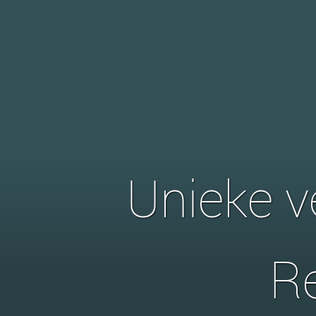
Unieke v
R