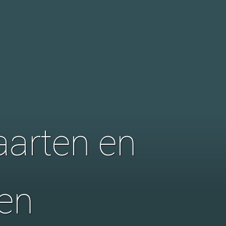
aarten en
en