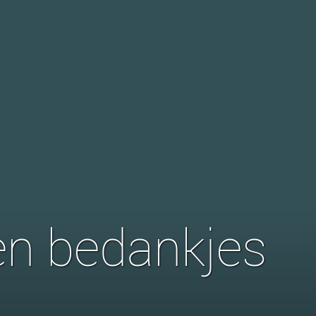
en bedankjes