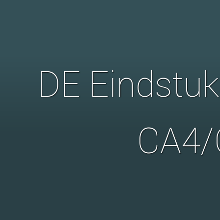
DE Eindstuk
CA4/